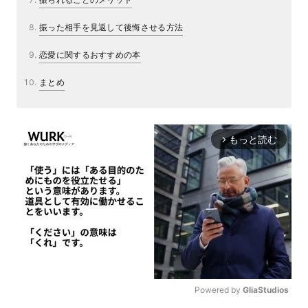
振った相手を見返して後悔させる方法
恋愛に関するおすすめの本
まとめ
もっと読む
arrow_forward_ios
Powered by 
GliaStudios