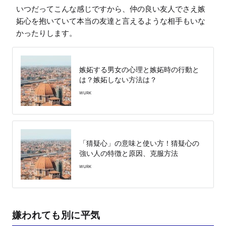
いつだってこんな感じですから、仲の良い友人でさえ嫉
妬心を抱いていて本当の友達と言えるような相手もいな
かったりします。
嫉妬する男女の心理と嫉妬時の行動と
は？嫉妬しない方法は？
WURK
「猜疑心」の意味と使い方！猜疑心の
強い人の特徴と原因、克服方法
WURK
嫌われても別に平気