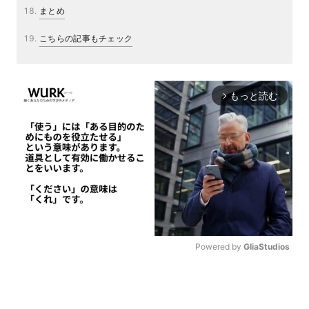
まとめ
こちらの記事もチェック
もっと読む
arrow_forward_ios
Powered by 
GliaStudios
M
u
t