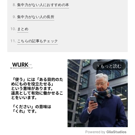
集中力がない人におすすめの本
集中力がない人の長所
まとめ
こちらの記事もチェック
もっと読む
arrow_forward_ios
Powered by 
GliaStudios