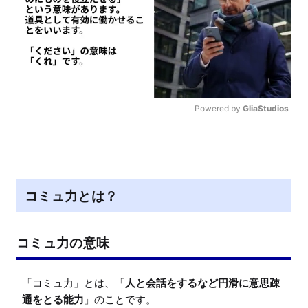
Powered by 
GliaStudios
M
u
t
e
コミュ力とは？
コミュ力の意味
「コミュ力」とは、「
人と会話をするなど円滑に意思疎
通をとる能力
」のことです。
