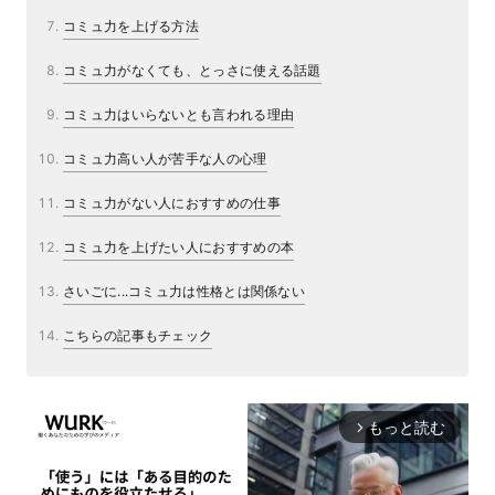
コミュ力を上げる方法
コミュ力がなくても、とっさに使える話題
コミュ力はいらないとも言われる理由
コミュ力高い人が苦手な人の心理
コミュ力がない人におすすめの仕事
コミュ力を上げたい人におすすめの本
さいごに...コミュ力は性格とは関係ない
こちらの記事もチェック
もっと読む
arrow_forward_ios