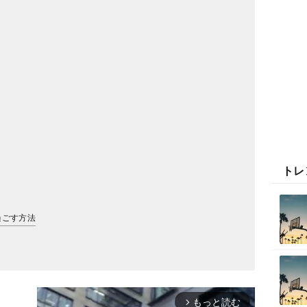
トレ
過ごす方法
もっと読む
arrow_forward_ios